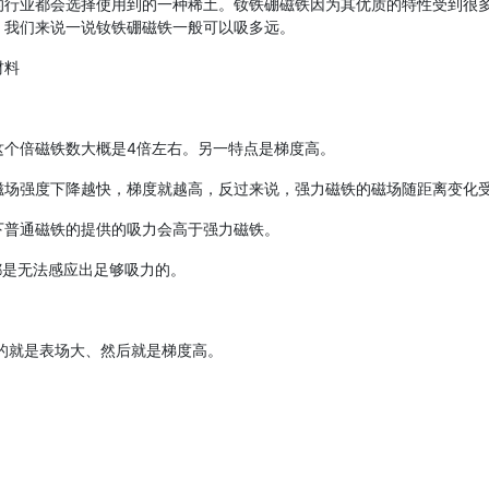
的行业都会选择使用到的一种稀土。钕铁硼磁铁因为其优质的特性受到很
，我们来说一说钕铁硼磁铁一般可以吸多远。
材料
这个倍磁铁数大概是4倍左右。另一特点是梯度高。
磁场强度下降越快，梯度就越高，反过来说，强力磁铁的磁场随距离变化
下普通磁铁的提供的吸力会高于强力磁铁。
都是无法感应出足够吸力的。
的就是表场大、然后就是梯度高。