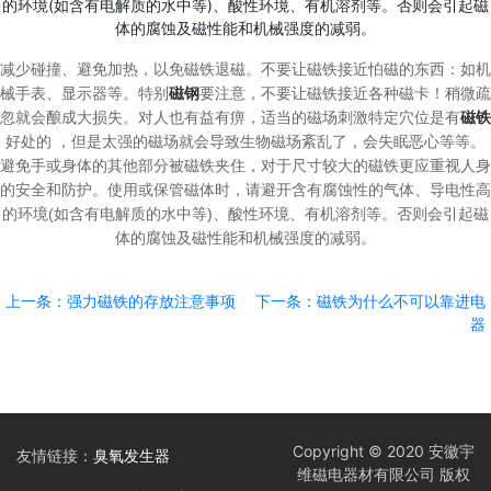
的环境(如含有电解质的水中等)、酸性环境、有机溶剂等。否则会引起磁
体的腐蚀及磁性能和机械强度的减弱。
减少碰撞、避免加热，以免磁铁退磁。不要让磁铁接近怕磁的东西：如机
械手表、显示器等。特别
磁钢
要注意，不要让磁铁接近各种磁卡！稍微疏
忽就会酿成大损失。对人也有益有痹，适当的磁场刺激特定穴位是有
磁铁
好处的 ，但是太强的磁场就会导致生物磁场紊乱了，会失眠恶心等等。
避免手或身体的其他部分被磁铁夹住，对于尺寸较大的磁铁更应重视人身
的安全和防护。使用或保管磁体时，请避开含有腐蚀性的气体、导电性高
的环境(如含有电解质的水中等)、酸性环境、有机溶剂等。否则会引起磁
体的腐蚀及磁性能和机械强度的减弱。
上一条：强力磁铁的存放注意事项
下一条：磁铁为什么不可以靠进电
器
Copyright © 2020 安徽宇
友情链接：
臭氧发生器
维磁电器材有限公司 版权
电磁流量计