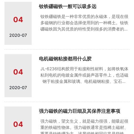
铁硼磁钢在社会中的广泛使用。永磁同步电机由
钕铁硼磁铁一般可以吸多远
于其体积小、质量轻，在单位功率密度上具磁铁
有绝对优势，因此在电动车、机器人、空调、风
钕铁硼磁铁是一种非常优质的永磁体，是现在很
04
电、磁选设备及消费电子等领域应用较广。稀土
多磁钢的行业都会选择使用到的一种稀土。钕铁
永磁同步电机的开发与应用进一步扩大了永磁同
硼磁铁因为其优质的特性受到很多的消费者的喜
步电动机在各个行业的应用，最显著的性能特点
2020-07
欢。社会的不断发展，人们的生活水平不断的提
是轻型
高，钕铁硼磁铁需求量也在不断的增加。这一
次，我们来说一说钕铁硼磁铁一般可以吸多远。
强力磁铁，常规来说是指稀土磁性材料，主要是
电机磁钢粘接都用什么胶
钕铁硼材料普通磁铁，常规来说是指铁氧体或者
其他材料。实际上，强力磁铁与普通磁铁相比，
JL-6236结构胶用于粘接刚性材料，如将铁氧体
04
其特点是表场大，这个倍磁铁数大概是4倍左右。
粘到电机的电镀金属件或扬声器零件上，也适磁
另一特点是梯度高。梯度代表单位长度上磁场变
钢于粘接金属和玻璃、电机磁钢粘接、宝石粘
化，以表场到无限远为例，磁场强度下降越快，
2020-07
接、玻璃粘接、金属对接、汽车小反光镜粘接、
梯度就
手机饰品粘接等。配用促进剂JL-7649效果更佳.
高强度磁铁多用途粘接剂，能提供环氧树脂的强
度及瞬干胶的固化速度。耐溶剂性好。适合要求
强力磁铁的磁力巨细及其保养注意事项
快速固定的场合，建议使用清洗剂与厌氧胶促进
剂（JL-7649），保证产品的清洁与更好的可靠
强力磁铁，望文生义，就是磁力很强，能吸起很
04
性。JL-6236金属结构胶特性及用途1.特性 JL-
重的铁磁性物体。强力磁铁通常是指稀土磁材、
6236结构胶它是一种高强度多用途
重要是钕铁硼为主，浅显磁铁相同往常是指铁氧