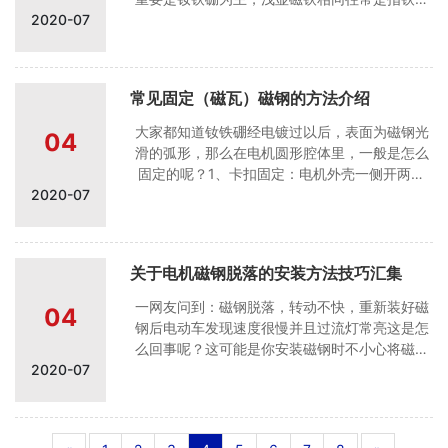
2020-07
体磁材和其他磁资料。其实钕铁硼强力磁铁和铁
氧体磁铁比较、其特色就是其外表磁场较大，通
常是铁氧体的4倍左右，另一磁钢厂特色就是其梯
度高，梯度是代表单位长度上的磁场转变，磁场
常见固定（磁瓦）磁钢的方法介绍
强度降落的越快，梯度就越高。也就是说强力磁
铁的磁场跟着距离的变大磁铁厂而受到影响。也
大家都知道钕铁硼经电镀过以后，表面为磁钢光
04
就是指在远距离的情况下浅显磁铁的吸力会高于
滑的弧形，那么在电机圆形腔体里，一般是怎么
钕铁硼强力磁铁。 强力磁铁又分为稀土钕铁硼强
固定的呢？1、卡扣固定：电机外壳一侧开两个
力磁铁和铁氧体强力磁铁。 &nb
2020-07
槽，然后磁铁放好之后，再用卡扣卡住磁铁的另
一侧。这种方法使用方便，节省材料，但固持力
较少，只适用于小微型电机。2、胶粘剂固持：使
用胶粘剂等把磁铁固定电机腔体内，这种方法磁
关于电机磁钢脱落的安装方法技巧汇集
铁工艺性比较好，方便快捷，但涉及到胶水的固
持力，耐温性能，以及磁瓦弧度与腔体是否完全
一网友问到：磁钢脱落，转动不快，重新装好磁
04
吻合等因素。3、混合固持法：就是把卡扣，胶粘
钢后电动车发现速度很慢并且过流灯常亮这是怎
剂整合一起应用，这种方法可谓把上面两种方法
么回事呢？这可能是你安装磁钢时不小心将磁铁
的优点都整合在一起，是目前电机磁铁厂家常用
2020-07
的磁极弄反导致，也有可能是电机进水生锈，铁
固
锈磁铁非常容易被磁化，变成磁体，电机内磁钢
上面的铁锈没有清理干净，就会造成磁极之间相
互干扰，磁力线混乱，导致没力。除锈后好转！