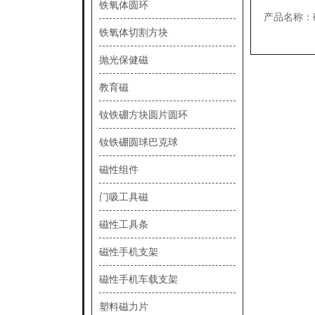
铁氧体圆环
产品名称：
铁氧体切割方块
抛光保健磁
教育磁
钕铁硼方块圆片圆环
钕铁硼圆球巴克球
磁性组件
门吸工具磁
磁性工具条
磁性手机支架
磁性手机车载支架
塑料磁力片